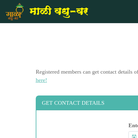
Registered members can get contact details o
here!
GET CONTACT DETAILS
Ent