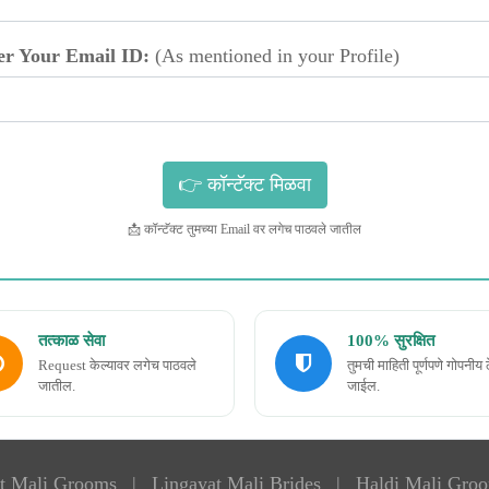
er Your Email ID:
(As mentioned in your Profile)
📩 कॉन्टॅक्ट तुमच्या Email वर लगेच पाठवले जातील
तत्काळ सेवा
100% सुरक्षित
Request केल्यावर लगेच पाठवले
तुमची माहिती पूर्णपणे गोपनीय 
जातील.
जाईल.
t Mali Grooms
|
Lingayat Mali Brides
|
Haldi Mali Gro