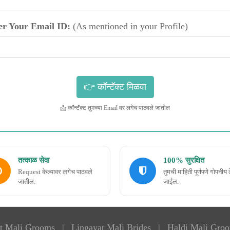
er Your Email ID:
(As mentioned in your Profile)
📩 कॉन्टॅक्ट तुमच्या Email वर लगेच पाठवले जातील
तत्काळ सेवा
100% सुरक्षित
Request केल्यावर लगेच पाठवले
तुमची माहिती पूर्णपणे गोपनीय 
जातील.
जाईल.
t Mali Grooms
|
Lingayat Mali Brides
|
Haldi Mali Gro