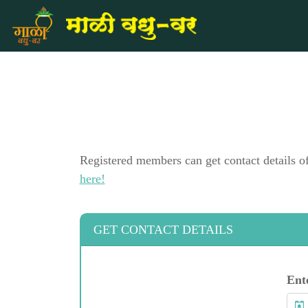
Registered members can get contact details o
here!
GET CONTACT DETAILS
Ent