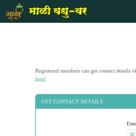
Registered members can get contact details o
here!
GET CONTACT DETAILS
Ent