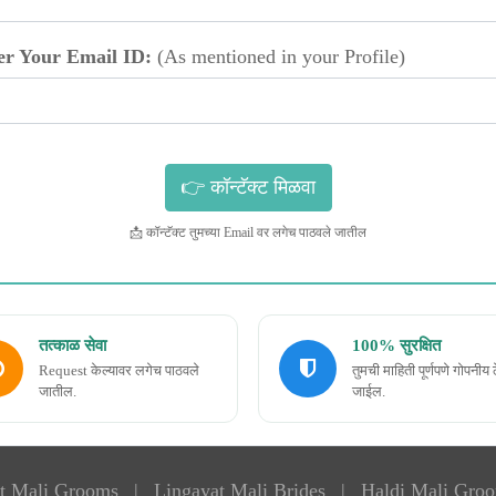
er Your Email ID:
(As mentioned in your Profile)
📩 कॉन्टॅक्ट तुमच्या Email वर लगेच पाठवले जातील
तत्काळ सेवा
100% सुरक्षित
Request केल्यावर लगेच पाठवले
तुमची माहिती पूर्णपणे गोपनीय 
जातील.
जाईल.
t Mali Grooms
|
Lingayat Mali Brides
|
Haldi Mali Gro