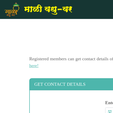
Registered members can get contact details o
here!
GET CONTACT DETAILS
Ent