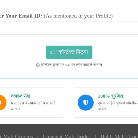
er Your Email ID:
(As mentioned in your Profile)
📩 कॉन्टॅक्ट तुमच्या Email वर लगेच पाठवले जातील
तत्काळ सेवा
100% सुरक्षित
Request केल्यावर लगेच पाठवले
तुमची माहिती पूर्णपणे गोपनीय 
जातील.
जाईल.
t Mali Grooms
|
Lingayat Mali Brides
|
Haldi Mali Gro